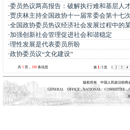
·委员热议两高报告：破解执行难和基层人
·贾庆林主持全国政协十一届常委会第十七
·全国政协委员热议经济社会发展过程中的
·加强创新社会管理促进社会和谐稳定
·理性发展是代表委员所盼
·政协委员议“文化建设”
1
共
5
页，
100
条信息
第
/
5
页
1
2
3
4
版权所有 中国人民政治协商
GENERAL OFFICE，NATIONAL COMMITTEE，CH
京