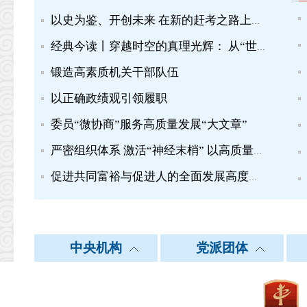
以史为鉴、开创未来 在新的赶考之路上为党和人民争取更大光荣
经典今读丨穿越时空的真理光辉： 从“世界历史”理论到 “人类命运共同体”理念
锻造高素质机关干部队伍
以正确政绩观引领履职
委员“微协商”服务高质量发展“大文章”
严密组织体系 激活“神经末梢” 以高质量党建引领政协事业高质量发展
促进共同富裕与促进人的全面发展高度统一
中共中央统战部
北 京
中央机构
天 津
党派团体
中共中央对外联络
河 北
|
|
|
中国国民党革命委员会
新华网
人民网
中国网
中国民主同盟
央视网
中国民主建
中国广播网
中国政府网
江 苏
浙 江
外交部
安 徽
|
|
|
中国经济社会理事会
国务院政策文件库
国家统计局
中国宗教界和平委员会
国家图书馆政协委
中国
中华全国工商业联合会
中工网
中青在线
求是网
教育部
湖 南
广 东
科学技术部
广 西
|
|
|