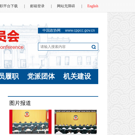
职平台下载
|
邮箱登录
|
网站无障碍
|
English
中国政协网
www.cppcc.gov.cn
员履职
党派团体
机关建设
图片报道
全国政协大事记
全国政协大事记