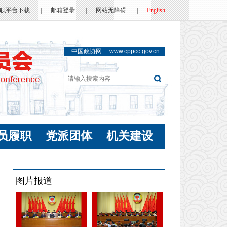
职平台下载
|
邮箱登录
|
网站无障碍
|
English
中国政协网
www.cppcc.gov.cn
员履职
党派团体
机关建设
图片报道