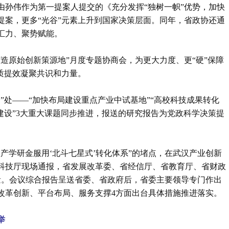
，由孙伟作为第一提案人提交的《充分发挥“独树一帜”优势，加快
提案，更多“光谷”元素上升到国家决策层面。同年，省政协还通
汇力、聚势赋能。
打造原始创新策源地”月度专题协商会，为更大力度、更“硬”保障
质提效凝聚共识和力量。
痛”处——“加快布局建设重点产业中试基地”“高校科技成果转化
建设”3大重大课题同步推进，报送的研究报告为党政科学决策提
政产学研金服用‘北斗七星式’转化体系”的堵点，在武汉产业创新
科技厅现场通报，省发展改革委、省经信厅、省教育厅、省财政
量。会议综合报告呈送省委、省政府后，省委主要领导专门作出
改革创新、平台布局、服务支撑4方面出台具体措施推进落实。
举