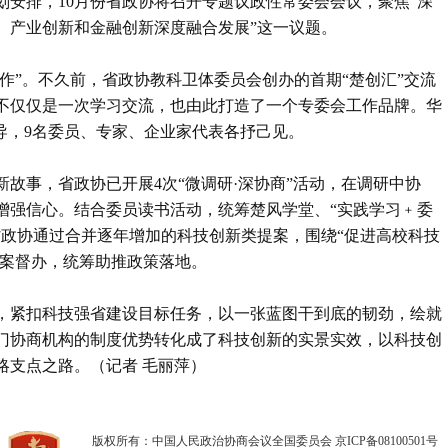
计划安排，10月份省政协将召开专题议政性常委会会议，聚焦“深
、产业创新和金融创新深度融合发展”这一议题。
动作”。不久前，省政协教科卫体委员会创办的首期“楚创汇”交流
不仅仅是一次学习交流，也由此打造了一个专委会工作品牌。华
导，9名委员、专家、企业家代表各抒己见。
故事，省政协已开展4次“微调研·深协商”活动，在调研中协
增强信心。结合委员读书活动，统筹楚风学堂、“实践学习﹢委
省政协通过合并逐年增加的科技创新类提案，围绕“促进高校科技
提案督办，统筹助推政策落地。
，紧扣科技强省建设目标任务，以一张蓝图干到底的韧劲，绘就
门协商机构的制度优势转化成了科技创新的实景实效，以科技创
略支点之路。（记者 毛丽萍）
版权所有：中国人民政治协商会议全国委员会
京ICP备08100501号