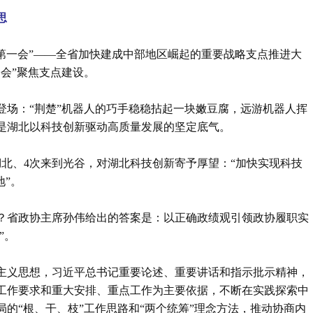
思
春第一会”——全省加快建成中部地区崛起的重要战略支点推进大
会”聚焦支点建设。
团登场：“荆楚”机器人的巧手稳稳拈起一块嫩豆腐，远游机器人挥
是湖北以科技创新驱动高质量发展的坚定底气。
北、4次来到光谷，对湖北科技创新寄予厚望：“加快实现科技
地”。
？省政协主席孙伟给出的答案是：以正确政绩观引领政协履职实
”。
主义思想，习近平总书记重要论述、重要讲话和指示批示精神，
工作要求和重大安排、重点工作为主要依据，不断在实践探索中
的“根、干、枝”工作思路和“两个统筹”理念方法，推动协商内