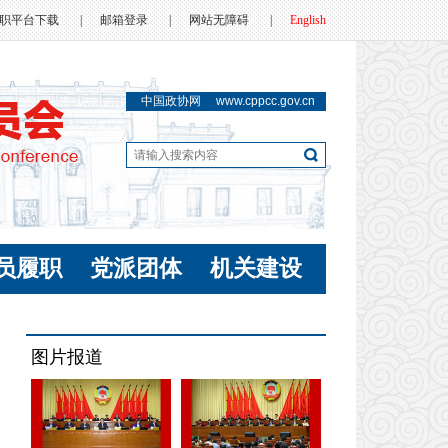
职平台下载
|
邮箱登录
|
网站无障碍
|
English
中国政协网
www.cppcc.gov.cn
员履职
党派团体
机关建设
图片报道