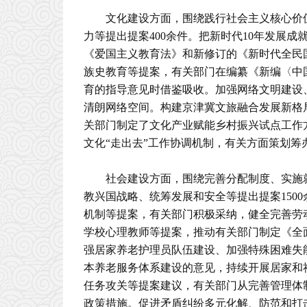
文化建设方面，围绕践行社会主义核心价
力等提出提案400余件。把新时代10年发展
《爱国主义教育法》和新修订的《新时代全民
族史教育等提案，有关部门在编纂《新编〈中
育的指导意见时借鉴吸收。加强网络文明建设
清朗网络空间。构建京津冀文旅融合发展新格
关部门制定了文化产业赋能乡村振兴试点工作
文化“走出去”工作协调机制，有关方面策划筹办
社会建设方面，围绕完善分配制度、实施
教兴国战略、统筹发展和安全等提出提案150
机制等提案，有关部门积极采纳，健全完善劳
学校心理教师等提案，推动有关部门制定《全
强居家养老护理员队伍建设、加强特殊困难失
本养老服务体系建设的意见，持续开展居家和
任务攻关等提案建议，有关部门从完善管理体
政策措施。促进矛盾纠纷多元化解、防范和打