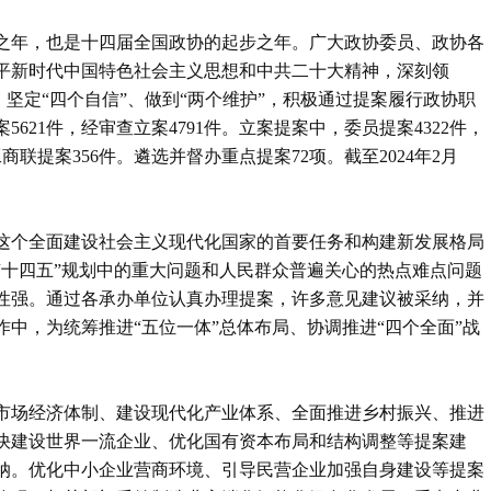
局之年，也是十四届全国政协的起步之年。广大政协委员、政协各
平新时代中国特色社会主义思想和中共二十大精神，深刻领
、坚定“四个自信”、做到“两个维护”，积极通过提案履行政协职
621件，经审查立案4791件。立案提案中，委员提案4322件，
联提案356件。遴选并督办重点提案72项。截至2024年2月
这个全面建设社会主义现代化国家的首要任务和构建新发展格局
“十四五”规划中的重大问题和人民群众普遍关心的热点难点问题
性强。通过各承办单位认真办理提案，许多意见建议被采纳，并
中，为统筹推进“五位一体”总体布局、协调推进“四个全面”战
市场经济体制、建设现代化产业体系、全面推进乡村振兴、推进
加快建设世界一流企业、优化国有资本布局和结构调整等提案建
纳。优化中小企业营商环境、引导民营企业加强自身建设等提案