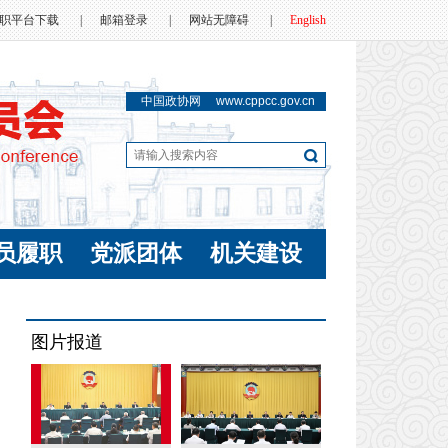
职平台下载
|
邮箱登录
|
网站无障碍
|
English
中国政协网
www.cppcc.gov.cn
员履职
党派团体
机关建设
图片报道