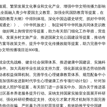
值观、繁荣发展文化事业和文化产业、增强中华文明传播力影响
成就全面融入青少年爱国主义教育、加强全民国防教育等提案，在
国防教育大纲》中得到体现。深化中国边疆史研究、抓好中华民
国通史〉》、《中华民族史》、制定铸牢中华民族共同体意识教
、做好网上舆情管控等提案，助力有关部门细化工作举措，营造
局、发展乡村文旅产业、推进国家文化公园建设等提案，推动有
方案等政策文件。提升中华文化传播效能等提案，助力完善中华
文明传播项目近800项。
就业优先战略、健全社会保障体系、推进健康中国建设、实施科
0余件。加大高校毕业生就业支持力度、强化新就业形态劳动协商
动者权益保障机制。完善学生心理健康教育体系、规范配备中小
面加强和改进新时代学生心理健康工作专项行动计划》。针对加
能老人照护等提案，有关部门进一步落实中办、国办关于推进基
社区基本养老服务提升行动。采纳支持国家实验室全面展开科研
制、强化科研经费稳定支持、优化引才聚才用才机制等方面完善
击电信诈骗、严惩暴力违法犯罪等提案，有效助推平安中国建