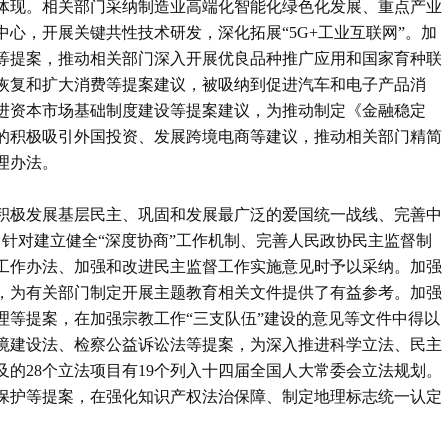
体现。相关部门采纳制造业高端化智能化绿色化发展、重点产业
心，开展关键共性技术研发，深化拓展“5G+工业互联网”。加
等提案，推动相关部门深入开展优良品种推广应用和国家育种联
恢复和扩大消费等提案建议，被吸纳到促进汽车和电子产品消
进资本市场基础制度建设等提案建议，为推动制定《金融稳定
的积极吸引外国投资、发展跨境电商等建议，推动相关部门精简
理办法。
积极发展基层民主、巩固和发展最广泛的爱国统一战线、完善中
。针对建立健全“深度协商”工作机制、完善人民政协民主监督制
工作办法、加强和改进民主监督工作实施意见时予以采纳。加强
，为有关部门制定开展主题教育相关文件提供了有益参考。加强
理等提案，在加强宗教工作“三支队伍”建设的意见等文件中得以
境建设法、检察公益诉讼法等提案，为深入推进科学立法、民主
的28个立法项目有19个列入十四届全国人大常委会立法规划。
保护等提案，在强化知识产权法治保障、制定地理标志统一认定