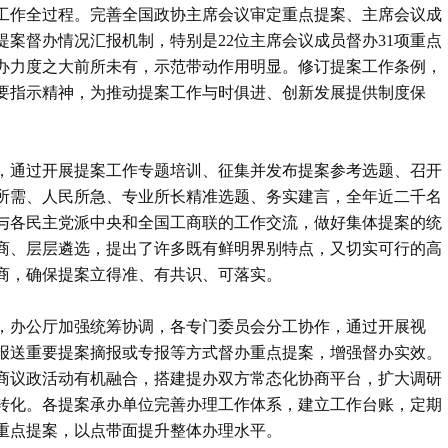
工作全过程。完善全国政协主席会议审定重点提案、主席会议成
案督办情况汇报机制，特别是22位主席会议成员督办31项重点
办力度之大前所未有，示范带动作用明显。修订提案工作条例，
要指示精神，为推动提案工作与时俱进、创新发展提供制度保
，通过开展提案工作专题培训、征集并发布提案参考选题、召开
所需、人民所急、专业所长精准选题、务实建言，全年近二千名
与各民主党派中央和全国工商联的工作交流，做好集体提案的统
商、层层遴选，提出了许多既有鲜明界别特点，又切实可行的高
商，确保提案立得准、有共识、可落实。
，办公厅加强统筹协调，各专门委员会分工协作，通过开展视
报送重要提案摘报或专报等方式督办重点提案，增强督办实效。
商议政活动有机融合，搭建提办双方常态化协商平台，扩大调研
转化。各提案承办单位完善办理工作体系，建立工作台账，定期
重点提案，以点带面提升整体办理水平。