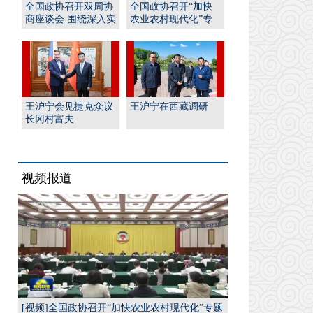
全国政协召开双周协
全国政协召开“加快
商座谈会 围绕深入实
农业农村现代化”专
施“人工智能﹢”行
题协商会 王沪宁出席
动...
并...
王沪宁会见捷克众议
王沪宁在西藏调研
长冈村富夫
视频报道
[视频]全国政协召开“加快农业农村现代化”专题