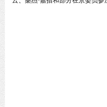
云、桑杰·嘉措和部分在京委员参