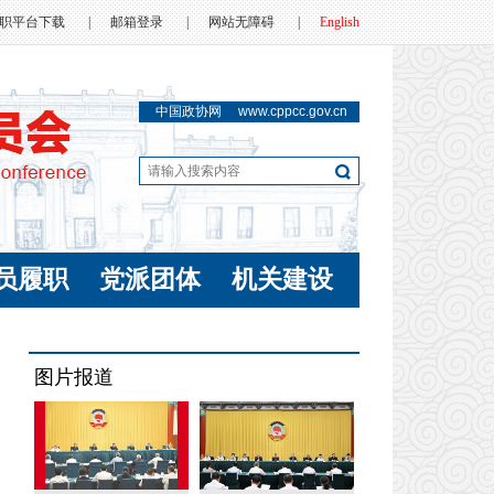
职平台下载
|
邮箱登录
|
网站无障碍
|
English
中国政协网
www.cppcc.gov.cn
员履职
党派团体
机关建设
图片报道