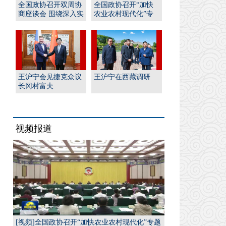
全国政协召开双周协
全国政协召开“加快
商座谈会 围绕深入实
农业农村现代化”专
施“人工智能﹢”行
题协商会 王沪宁出席
动...
并...
王沪宁会见捷克众议
王沪宁在西藏调研
长冈村富夫
视频报道
[视频]全国政协召开“加快农业农村现代化”专题