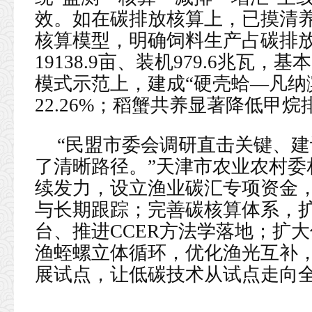
效。如在碳排放核算上，已摸清养
核算模型，明确饲料生产占碳排放52
19138.9亩、装机979.6兆瓦
模式示范上，建成“硬壳蛤—凡纳
22.26%；稻蟹共养显著降低甲
“民盟市委会调研直击关键、
了清晰路径。”天津市农业农村委
续发力，设立渔业碳汇专项资金
与长期跟踪；完善碳核算体系，
台、推进CCER方法学落地；扩
渔蛭螺立体循环，优化渔光互补
展试点，让低碳技术从试点走向全