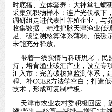
时底播、立体套养；大神堂牡蛎
采集沉积物样本；连片光伏板下
调研组走进代表性养殖企业，与
收集数据，精准把脉天津渔业低
足、碳监测核算体系薄弱、低碳
未能充分释放。
带着一线实情与科研思考，民
持，培育渔业碳汇产业，设立专
汇入市；完善碳核算监测体系，
程、补CCER方法学空白；打造
技术，形成可复制样板。
天津市农业农村委积极回应，
绕“监测—核算—减排—增汇”主