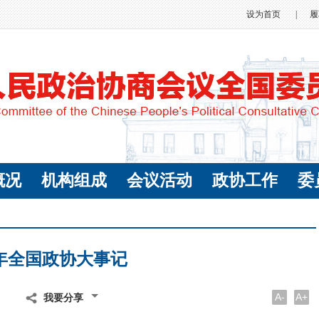
设为首页
|
履
概况
机构组成
会议活动
政协工作
委
6年全国政协大事记
A-
A+
我要分享