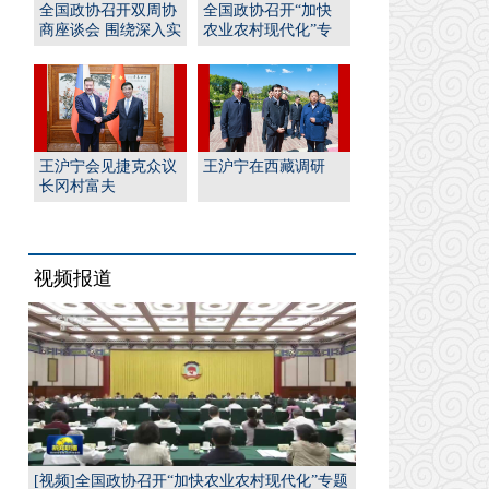
全国政协召开双周协
全国政协召开“加快
商座谈会 围绕深入实
农业农村现代化”专
施“人工智能﹢”行
题协商会 王沪宁出席
动...
并...
王沪宁会见捷克众议
王沪宁在西藏调研
长冈村富夫
视频报道
[视频]全国政协召开“加快农业农村现代化”专题