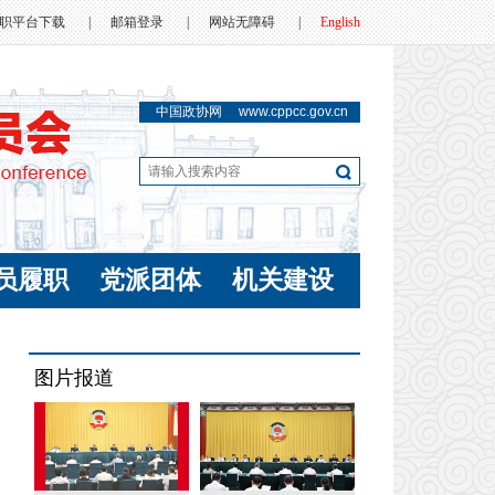
职平台下载
|
邮箱登录
|
网站无障碍
|
English
中国政协网
www.cppcc.gov.cn
员履职
党派团体
机关建设
图片报道