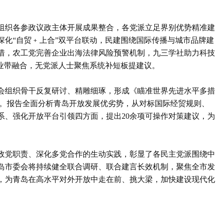
组织各参政议政主体开展成果整合，各党派立足界别优势精准建
深化“自贸﹢上合”双平台联动，民建围绕国际传播与城市品牌建
措，农工党完善企业出海法律风险预警机制，九三学社助力科技
产业带融合，无党派人士聚焦系统补短板提建议。
会组织骨干反复研讨、精雕细琢，形成《瞄准世界先进水平多措
告。报告全面分析青岛开放发展优劣势，从对标国际经贸规则、
系、强化开放平台引领四方面，提出20余项可操作对策建议，为
政党职责、深化多党合作的生动实践，彰显了各民主党派围绕中
岛市委会将持续健全联合调研、联合建言长效机制，聚焦全市发
，为青岛在高水平对外开放中走在前、挑大梁，加快建设现代化