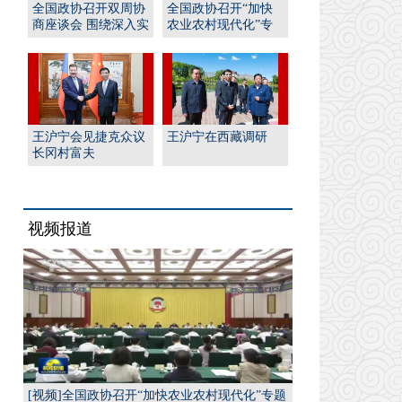
全国政协召开双周协
全国政协召开“加快
商座谈会 围绕深入实
农业农村现代化”专
施“人工智能﹢”行
题协商会 王沪宁出席
动...
并...
王沪宁会见捷克众议
王沪宁在西藏调研
长冈村富夫
视频报道
[视频]全国政协召开“加快农业农村现代化”专题