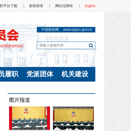
职平台下载
|
邮箱登录
|
网站无障碍
|
English
中国政协网
www.cppcc.gov.cn
员履职
党派团体
机关建设
图片报道