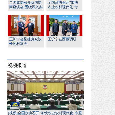
全国政协召开双周协
全国政协召开“加快
商座谈会 围绕深入实
农业农村现代化”专
施“人工智能﹢”行
题协商会 王沪宁出席
动...
并...
王沪宁会见捷克众议
王沪宁在西藏调研
长冈村富夫
视频报道
[视频]全国政协召开“加快农业农村现代化”专题