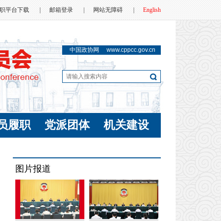
职平台下载
|
邮箱登录
|
网站无障碍
|
English
中国政协网
www.cppcc.gov.cn
员履职
党派团体
机关建设
图片报道