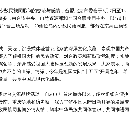
少数民族同胞间的交流与感情，台盟北京市委会于5月7日至13
建平潭参加由台盟中央、自然资源部和全国台联共同主办、以“越山
交流平台主场活动。20余位岛内少数民族同胞、部分在京高山族盟
城、天坛，沉浸式体验首都北京的深厚文化底蕴；参观中国共产
深入了解祖国大陆的民族政策、对台政策和新型政党制度；实地
驾驶等，亲身感受祖国大陆科技创新的发展成果。大家表示，两
声声不息的血缘、情缘，今年是祖国大陆“十五五”开局之年，希
发展，共享中国式现代化成果。
要对台交流品牌活动，自2016年首次举办以来，多次组织台湾少
云南、重庆等地参访考察，深入了解祖国大陆日新月异的发展变
数民族同胞间乡情友情，铸牢中华民族共同体意识，共同推进两