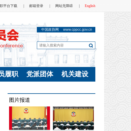
职平台下载
|
邮箱登录
|
网站无障碍
|
English
中国政协网
www.cppcc.gov.cn
员履职
党派团体
机关建设
图片报道