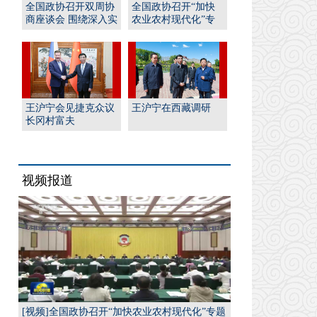
全国政协召开双周协
全国政协召开“加快
商座谈会 围绕深入实
农业农村现代化”专
施“人工智能﹢”行
题协商会 王沪宁出席
动...
并...
王沪宁会见捷克众议
王沪宁在西藏调研
长冈村富夫
视频报道
[视频]全国政协召开“加快农业农村现代化”专题