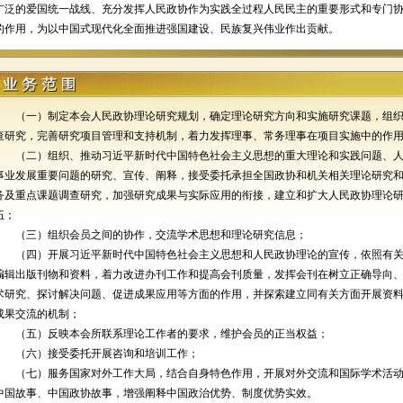
广泛的爱国统一战线、充分发挥人民政协作为实践全过程人民民主的重要形式和专门
的作用，为以中国式现代化全面推进强国建设、民族复兴伟业作出贡献。
（一）制定本会人民政协理论研究规划，确定理论研究方向和实施研究课题，组
查研究，完善研究项目管理和支持机制，着力发挥理事、常务理事在项目实施中的作
（二）组织、推动习近平新时代中国特色社会主义思想的重大理论和实践问题、
事业发展重要问题的研究、宣传、阐释，接受委托承担全国政协和机关相关理论研究
务及重点课题调查研究，加强研究成果与实际应用的衔接，建立和扩大人民政协理论
伍；
（三）组织会员之间的协作，交流学术思想和理论研究信息；
（四）开展习近平新时代中国特色社会主义思想和人民政协理论的宣传，依照有
编辑出版刊物和资料，着力改进办刊工作和提高会刊质量，发挥会刊在树立正确导向
术研究、探讨解决问题、促进成果应用等方面的作用，并探索建立同有关方面开展资
成果交流的机制；
（五）反映本会所联系理论工作者的要求，维护会员的正当权益；
（六）接受委托开展咨询和培训工作；
（七）服务国家对外工作大局，结合自身特色作用，开展对外交流和国际学术活
中国故事、中国政协故事，增强阐释中国政治优势、制度优势实效。