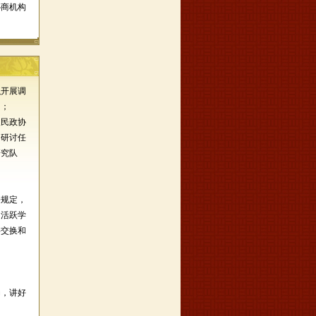
协商机构
织开展调
用；
人民政协
和研讨任
研究队
关规定，
、活跃学
料交换和
动，讲好