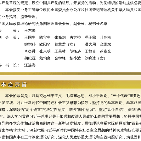
共产党章程的规定，设立中国共产党的组织，开展党的活动，为党组织的活动提供必
本会接受业务主管单位政协全国委员会办公厅和社团登记管理机关中华人民共和
的业务指导、监督管理。
中国人民政协理论研究会第四届理事会会长、副会长、秘书长名单
会
长：
王东峰
副
会
长：
王国生
陈宝生
张裔炯
唐方裕
冯正霖
叶冬松
姚增科
欧阳坚
葛慧君（女）
洪大用
龚维斌
肖炎舜
张来明
王昌林
胡衡庐
王检贵
苏贵光
胡纪源
戴均良
金学锋
杨小波
刘晓冰（女）
秘
书
长：
汪连海
本会的宗旨是：以马克思列宁主义、毛泽东思想、邓小平理论、“三个代表”重要
学发展观、习近平新时代中国特色社会主义思想为指导，坚持党的基本理论、基本路
方略，深刻领悟“两个确立”的决定性意义，增强“四个意识”、坚定“四个自信”、做到“
护”。深入学习贯彻习近平总书记关于加强和改进人民政协工作的重要思想，坚持中国
领导的多党合作和政治协商制度这一新型政党制度，贯彻理论联系实际的原则和“百花
百家争鸣”的方针，深刻把握习近平新时代中国特色社会主义思想的精神实质和核心要
焦党和国家中心工作深化理论研究，深化人民政协重大理论和实践问题研究，为巩固