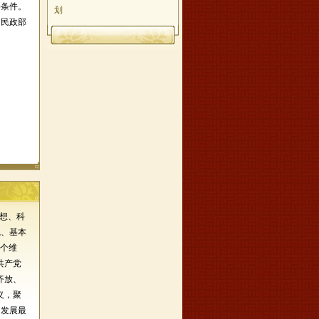
要条件。
划
国民政部
思想、科
线、基本
两个维
共产党
齐放、
义，聚
和发展最