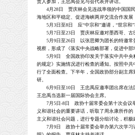
责人参加，王忠禹会见与会代表并讲话。
4月28日 贾庆林会见连战率领的中国
海地区和平稳定、促进海峡两岸交流合作发展
5月3日至8日 应“中宗和”邀请，“世宗
5月7日至23日 贾庆林应邀对墨西哥、
5月9日至26日 以张思卿为团长的特邀
视察，形成了《落实中央战略部署，促进中部
5月9日 全国政协印发关于落实中共中
的规定》实施情况进行检查的通知。按照中共
行了全面检查。下半年，全国政协部分副主席
研。
6月9日至10日 王忠禹应邀率团出席在
王忠禹当选新一届国际协会主席。
7月5日-8日 政协十届常委会第十次会
义和谐社会的重要讲话，听取了周永康所作的
主义和谐社会问题，进行专题分组讨论，积极
7月9日 政协十届常委会举办第六次学
明》的报告。贾庆林主持并讲话。