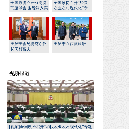
全国政协召开双周协
全国政协召开“加快
商座谈会 围绕深入实
农业农村现代化”专
施“人工智能﹢”行
题协商会 王沪宁出席
动...
并...
王沪宁会见捷克众议
王沪宁在西藏调研
长冈村富夫
视频报道
[视频]全国政协召开“加快农业农村现代化”专题