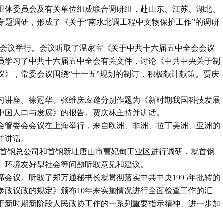
文卫体委员会及有关单位组成联合调研组，赴山东、江苏、湖北、
专题调研，形成了《关于“南水北调工程中文物保护工作”的调研
十一次会议举行。会议听取了温家宝《关于中共十六届五中全会会议
员学习了中共十六届五中全会有关文件，讨论《中共中央关于制
议》，常委会议围绕“十一五”规划的制订，积极献计献策。贾庆
学习讲座。徐冠华、张维庆应邀分别作题为《新时期我国科技发展
中国人口与发展》的报告。贾庆林主持并讲话。
协会管委会会议在上海举行，来自欧洲、非洲、拉丁美洲、亚洲的
并讲话。
先后到首钢总公司和首钢新址唐山市曹妃甸工业区进行调研，就首钢
、环境友好型社会等问题听取意见和建议。
主席会议。听取了郑万通秘书长就贯彻落实中共中央1995年批转的
参政议政的规定》颁布10年来实施情况进行全面检查工作的汇
于新时期新阶段人民政协工作的一系列重要指示精神、进一步加