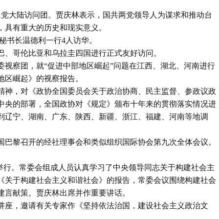
国民党大陆访问团。贾庆林表示，国共两党领导人为谋求和推动台
，具有重大的历史和现实意义。
和”秘书长温德利一行4人访华。
古巴、哥伦比亚和乌拉圭四国进行正式友好访问。
常委视察团，就“促进中部地区崛起”问题在江西、湖北、河南进行
地区崛起》的视察报告。
央精神，对《政协全国委员会关于政治协商、民主监督、参政议政
中央的部署，全国政协对《规定》颁布十年来的贯彻落实情况进
到辽宁、湖南、广东、陕西、新疆、浙江、福建、河南等地调
法国巴黎召开的经社理事会和类似组织国际协会第九次全体会议。
议举行。常委会组成人员认真学习了中央领导同志关于构建社会主
《关于构建社会主义和谐社会》的报告，常委会议围绕构建社会
建言献策。贾庆林出席并作重要讲话。
习讲座，邀请有关专家作《坚持依法治国，建设社会主义政治文