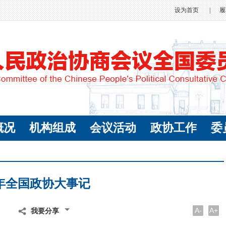
设为首页
|
履
概况
机构组成
会议活动
政协工作
委
5年全国政协大事记
A-
A+
我要分享