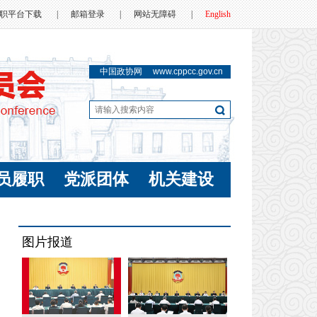
职平台下载
|
邮箱登录
|
网站无障碍
|
English
中国政协网
www.cppcc.gov.cn
员履职
党派团体
机关建设
图片报道