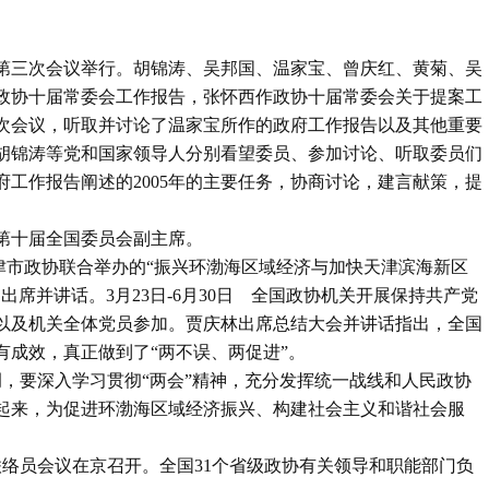
会第三次会议举行。胡锦涛、吴邦国、温家宝、曾庆红、黄菊、吴
政协十届常委会工作报告，张怀西作政协十届常委会关于提案工
次会议，听取并讨论了温家宝所作的政府工作报告以及其他重要
胡锦涛等党和国家领导人分别看望委员、参加讨论、听取委员们
工作报告阐述的2005年的主要任务，协商讨论，建言献策，提
第十届全国委员会副主席。
和天津市政协联合举办的“振兴环渤海区域经济与加快天津滨海新区
席并讲话。3月23日-6月30日 全国政协机关开展保持共产党
志以及机关全体党员参加。贾庆林出席总结大会并讲话指出，全国
有成效，真正做到了“两不误、两促进”。
调，要深入学习贯彻“两会”精神，充分发挥统一战线和人民政协
起来，为促进环渤海区域经济振兴、构建社会主义和谐社会服
动联络员会议在京召开。全国31个省级政协有关领导和职能部门负