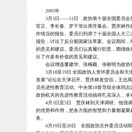
2005年
3月3日——12日 政协第十届全国委员
官正、李长春、罗干等出席开幕会。贾庆林作
作情况的报告。委员们列席了十届全国人大三
报告，讨论了反分裂国家法草案。会议期间，
的意见和建议。委员们认真履行职责，围绕政府
出了许多有价值的意见和建议。
会议增选董建华、张梅颖、张榕明为政协
3月18至19日 全国政协人资环委员会
发展”论坛在天津召开。贾庆林发贺信，王忠禹出
员先进性教育活动。中央第18督导组全体同
政协机关的先进性教育活动搞得扎实深入，卓
4月3日至5日 贾庆林到天津调研。他强
的优势和作用，把各方面的智慧和力量都凝聚
务。
4月19日至20日 全国政协京外委员活