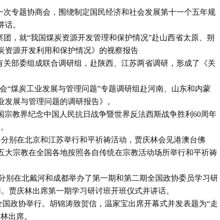
协第一次专题协商会，围绕制定国民经济和社会发展第十一个五年规
讲话。
视察团，就“我国煤炭资源开发管理和保护情况”赴山西省太原、朔
炭资源开发利用和保护情况》的视察报告
会与有关部委组成联合调研组，赴陕西、江苏两省调研，形成了《关
委员会“煤炭工业发展与管理问题”专题调研组赴河南、山东和内蒙
业发展与管理问题的调研报告》。
中国宗教界纪念中国人民抗日战争暨世界反法西斯战争胜利60周年
》。
教界分别在北京和江苏举行和平祈祷活动，贾庆林会见港澳台佛
五大宗教在全国各地按照各自传统在宗教活动场所举行和平祈祷
全国政协分别在北戴河和成都举办了第一期和第二期全国政协委员学习研
加。贾庆林出席第一期学习研讨班开班仪式并讲话。
会议在全国政协举行。胡锦涛致贺信，温家宝出席开幕式并发表题为“走
庆林出席。