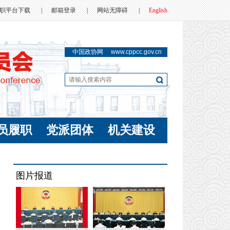
职平台下载
|
邮箱登录
|
网站无障碍
|
English
中国政协网
www.cppcc.gov.cn
员履职
党派团体
机关建设
图片报道