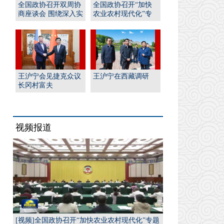
全国政协召开双周协
全国政协召开“加快
商座谈会 围绕深入实
农业农村现代化”专
施“人工智能﹢”行
题协商会 王沪宁出席
动...
并...
王沪宁会见捷克众议
王沪宁在西藏调研
长冈村富夫
视频报道
[视频]全国政协召开“加快农业农村现代化”专题