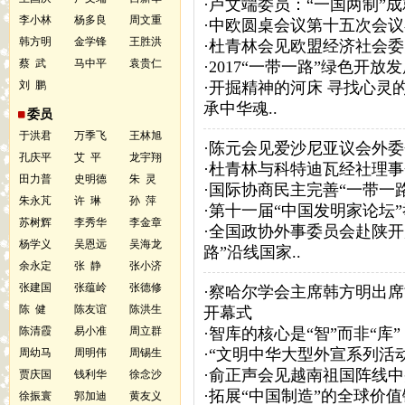
·
卢文端委员：“一国两制”
李小林
杨多良
周文重
·
中欧圆桌会议第十五次会议
韩方明
金学锋
王胜洪
·
杜青林会见欧盟经济社会委
蔡 武
马中平
袁贵仁
·
2017“一带一路”绿色开放
刘 鹏
·
开掘精神的河床 寻找心灵
承中华魂..
委员
于洪君
万季飞
王林旭
·
陈元会见爱沙尼亚议会外委
孔庆平
艾 平
龙宇翔
·
杜青林与科特迪瓦经社理事
田力普
史明德
朱 灵
·
国际协商民主完善“一带一
朱永芃
许 琳
孙 萍
·
第十一届“中国发明家论坛
苏树辉
李秀华
李金章
·
全国政协外事委员会赴陕开
杨学义
吴恩远
吴海龙
路”沿线国家..
余永定
张 静
张小济
张建国
张蕴岭
张德修
·
察哈尔学会主席韩方明出席博
陈 健
陈友谊
陈洪生
开幕式
陈清霞
易小准
周立群
·
智库的核心是“智”而非“库”
·
“文明中华大型外宣系列活
周幼马
周明伟
周锡生
·
俞正声会见越南祖国阵线中
贾庆国
钱利华
徐念沙
·
拓展“中国制造”的全球价值
徐振寰
郭加迪
黄友义