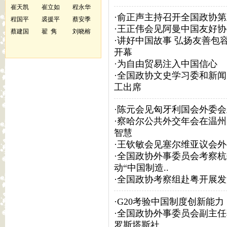
崔天凯
崔立如
程永华
·
俞正声主持召开全国政协第
程国平
裘援平
蔡安季
·
王正伟会见阿曼中国友好协
蔡建国
翟 隽
刘晓榕
·
讲好中国故事 弘扬友善包容
开幕
·
为自由贸易注入中国信心
·
全国政协文史学习委和新闻
工出席
·
陈元会见匈牙利国会外委会
·
察哈尔公共外交年会在温州
智慧
·
王钦敏会见塞尔维亚议会外
·
全国政协外事委员会考察杭
动“中国制造..
·
全国政协考察组赴粤开展发
·
G20考验中国制度创新能力
·
全国政协外事委员会副主任
罗斯塔斯社..