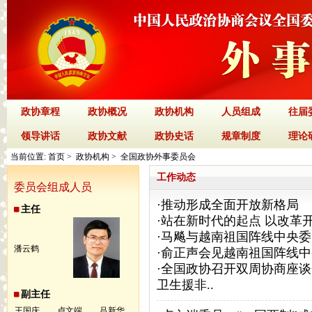
政协章程
政协概况
政协机构
人员组成
往届
领导讲话
政协文献
政协史话
规章制度
理论
当前位置:
首页
>
政协机构
> 全国政协外事委员会
工作动态
委员会组成人员
·
推动形成全面开放新格局
主任
·
站在新时代的起点 以改革
·
马飚与越南祖国阵线中央委
潘云鹤
·
俞正声会见越南祖国阵线中
·
全国政协召开双周协商座谈
卫生援非..
副主任
王国庆
卢文端
吕新华