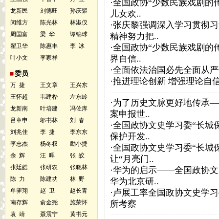
·
全国政协“少数民族戏剧的
龙新民
刘德旺
孙庆聚
儿女欢..
闵维方
陈光林
林淑仪
·
张庆黎强调深入学习贯彻习
周国富
梁 华
谭锦球
精神努力把..
翟卫华
陈惠丰
李 冰
·
全国政协“少数民族戏剧的
界自信..
叶小文
李家祥
·
全面依法治国必先全面从严
委员
·
推进理论创新 增强理论自
万 捷
王文章
王兴东
王怀超
韦建桦
左东岭
·
为了历史文脉更好地传承—
龙新南
叶培建
冯佐库
案申报世..
吕章申
邬书林
刘 春
·
全国政协文史学习委“长城
刘兆佳
李 捷
李东东
保护开发..
李忠杰
杨冬权
励小捷
·
全国政协文史学习委“长城
余 辉
汪 晖
张 皎
让“月亮门..
张廷皓
张研农
张晓林
·
华为的启示——全国政协文
陈 力
陈建功
林 野
华为北京研..
单霁翔
赵 卫
赵长青
·
卢展工率全国政协文史学习
南存辉
俞金尧
施荣怀
所考察
袁 靖
聂震宁
黄书元