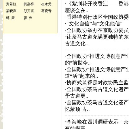
·
《紫荆花开映香江——香港
黄若虹
黄嘉祥
崔永元
座谈会在..
梁晓声
彭开宙
葛晓音
·
香港特别行政区全国政协委
韩 康
廖 奔
·
“文化自信”与“文化他信”
·
全国政协举办在京政协委员
·
让茶马古道充满更独特的东
古道文化..
·
全国政协“推进文博创意产
的“前世今..
·
全国政协“推进文博创意产
道“活”起来的..
·
协商式监督是对政协民主监
·
全国政协茶马古道文化遗产
予古道更..
·
全国政协茶马古道文化遗产
忆蒙顶 古..
·
李海峰在四川调研表示：茶
有待提高