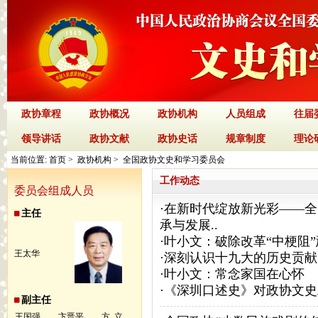
政协章程
政协概况
政协机构
人员组成
往届
领导讲话
政协文献
政协史话
规章制度
理论
当前位置:
首页
>
政协机构
> 全国政协文史和学习委员会
工作动态
委员会组成人员
·
在新时代绽放新光彩——全
主任
承与发展..
·
叶小文：破除改革“中梗阻”
王太华
·
深刻认识十九大的历史贡献
·
叶小文：常念家国在心怀
·
《深圳口述史》对政协文史
副主任
王国强
卞晋平
方 立