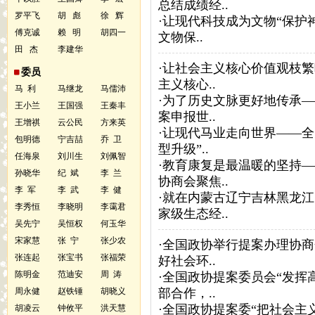
总结成绩经..
罗平飞
胡 彪
徐 辉
·
让现代科技成为文物“保护
傅克诚
赖 明
胡四一
文物保..
田 杰
李建华
·
让社会主义核心价值观枝繁
委员
主义核心..
马 利
马继龙
马儒沛
·
为了历史文脉更好地传承—
王小兰
王国强
王秦丰
案申报世..
王增祺
云公民
方来英
·
让现代马业走向世界——全
包明德
宁吉喆
乔 卫
型升级”..
任海泉
刘川生
刘佩智
·
教育康复是最温暖的坚持—
孙晓华
纪 斌
李 兰
协商会聚焦..
李 军
李 武
李 健
·
就在内蒙古辽宁吉林黑龙江
李秀恒
李晓明
李霭君
家级生态经..
吴先宁
吴恒权
何玉华
宋家慧
张 宁
张少农
·
全国政协举行提案办理协商
张连起
张宝书
张福荣
好社会环..
陈明金
范迪安
周 涛
·
全国政协提案委员会“发挥
周永健
赵铁锤
胡晓义
部合作，..
·
全国政协提案委“把社会主
胡凌云
钟攸平
洪天慧