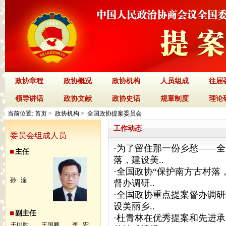
政协章程
政协概况
政协机构
人员组成
往届
领导讲话
政协文献
政协史话
规章制度
理论
当前位置:
首页
>
政协机构
> 全国政协提案委员会
工作动态
委员会组成人员
·
为了留住那一份乡愁——全
主任
落，建设美..
·
全国政协“保护南方古村落
孙 淦
督办调研..
·
全国政协重点提案督办调研
设美丽乡..
副主任
·
杜青林在优秀提案和先进承
干以胜
王国卿
李 宏