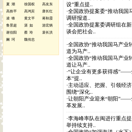
设”重点提..
夏 潮
徐国权
高友东
·
全国政协提案委“推动我国
高拴平
高鸿宾
唐长红
调研报道..
凌 锋
黄文平
蒋秋霞
·
全国政协提案委调研组在新
鲁景超
湛 如
游宏炳
谈会把社会..
谢伯阳
蔡 玲
裴长洪
阚 珂
魏传忠
·
全国政协“推动我国马产业
道为马产..
·
全国政协“推动我国马产业
道让马产..
·
“让企业有更多获得感”—
本”提..
·
主动适应、把握、引领经济
围绕“深化..
·
让朝阳产业迎来“朝阳”—
革发展..
·
李海峰率队在闽进行重点提
举持续支持..