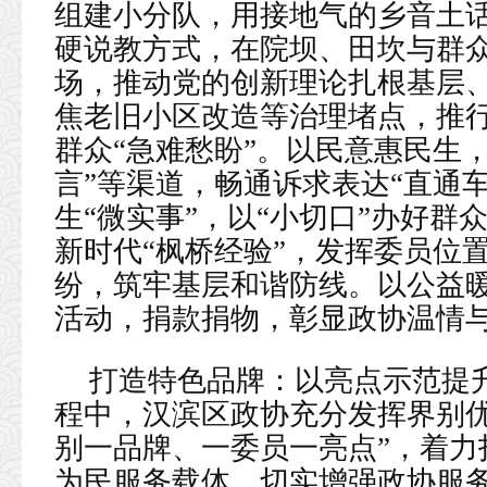
组建小分队，用接地气的乡音土
硬说教方式，在院坝、田坎与群众
场，推动党的创新理论扎根基层
焦老旧小区改造等治理堵点，推
群众“急难愁盼”。以民意惠民生
言”等渠道，畅通诉求表达“直通
生“微实事”，以“小切口”办好群
新时代“枫桥经验”，发挥委员位
纷，筑牢基层和谐防线。以公益
活动，捐款捐物，彰显政协温情
打造特色品牌：以亮点示范提升
程中，汉滨区政协充分发挥界别优
别一品牌、一委员一亮点”，着力
为民服务载体，切实增强政协服