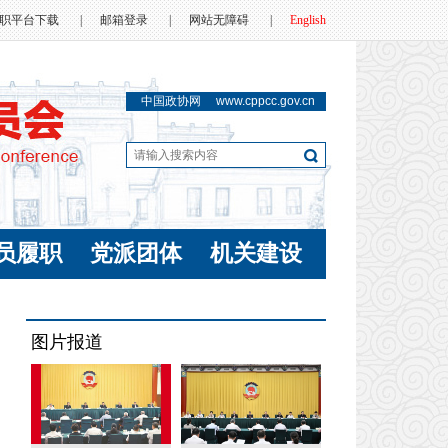
职平台下载
|
邮箱登录
|
网站无障碍
|
English
中国政协网
www.cppcc.gov.cn
员履职
党派团体
机关建设
图片报道