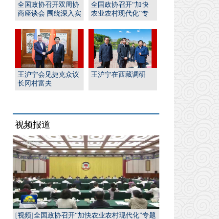
全国政协召开双周协
全国政协召开“加快
商座谈会 围绕深入实
农业农村现代化”专
施“人工智能﹢”行
题协商会 王沪宁出席
动...
并...
王沪宁会见捷克众议
王沪宁在西藏调研
长冈村富夫
视频报道
[视频]全国政协召开“加快农业农村现代化”专题