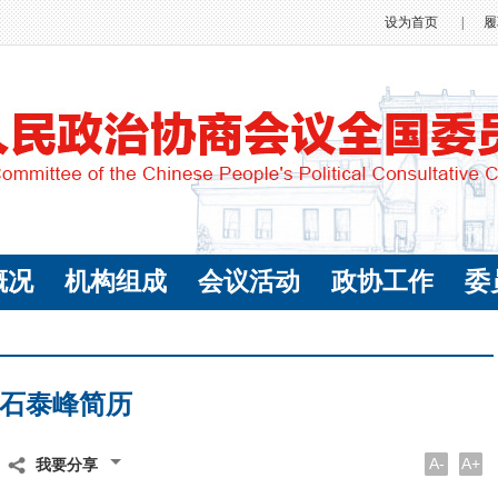
设为首页
|
履
概况
机构组成
会议活动
政协工作
委
石泰峰简历
A-
A+
我要分享