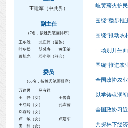
岐黄薪火护民
王建军（中共界）
围绕“稳步推
副主任
（7名，按姓氏笔画排序）
围绕“推动农
王冬胜
龙庄伟（苗族）
叶冬松
胡盛寿
黄玉治
一场别开生面
蒋旭光
邓小刚（驻会）
围绕“推进农
委员
全国政协农业
（65名，按姓氏笔画排序）
万建民
马有祥
以学铸魂润初
王 静（女）
王传喜
王红玲（女）
孔宏智
全国政协习近
邓蓉玲（女）
卢 敏（女）
卢建军
共探林下经济
田 静（女）