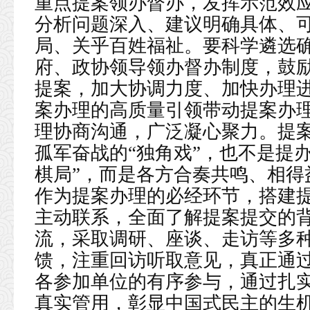
重点提案领办督办，发挥示范效
分析问题深入、建议明确具体、
局、关乎百姓福祉。要科学遴选
府、政协领导领办督办制度，鼓
提案，加大协调力度、加快办理
案办理的高质量引领带动提案办
理协商沟通，广泛凝心聚力。提
孤军奋战的“独角戏”，也不是提
棋局”，而是各方合奏共鸣、相得
作为提案办理的必经环节，搭建
主动联系，全面了解提案提交的
流，采取调研、座谈、走访等多
馈，注重回访听取意见，真正通
各参加单位的有序参与，通过扎
真实管用，彰显中国式民主的生