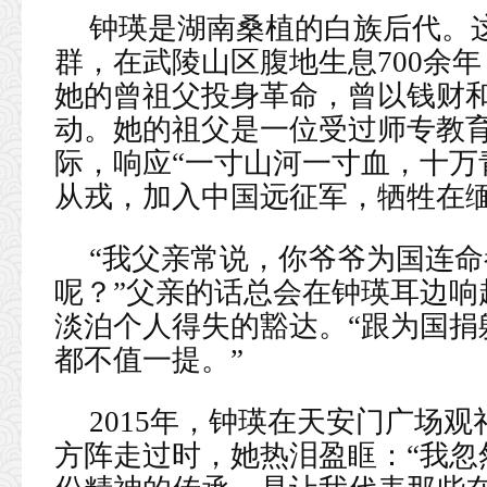
钟瑛是湖南桑植的白族后代。这
群，在武陵山区腹地生息700余
她的曾祖父投身革命，曾以钱财
动。她的祖父是一位受过师专教
际，响应“一寸山河一寸血，十万
从戎，加入中国远征军，牺牲在
“我父亲常说，你爷爷为国连命
呢？”父亲的话总会在钟瑛耳边响
淡泊个人得失的豁达。“跟为国捐
都不值一提。”
2015年，钟瑛在天安门广场观
方阵走过时，她热泪盈眶：“我忽