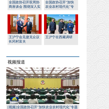
全国政协召开双周协
全国政协召开“加快
商座谈会 围绕深入实
农业农村现代化”专
施“人工智能﹢”行
题协商会 王沪宁出席
动...
并...
王沪宁会见捷克众议
王沪宁在西藏调研
长冈村富夫
视频报道
[视频]全国政协召开“加快农业农村现代化”专题