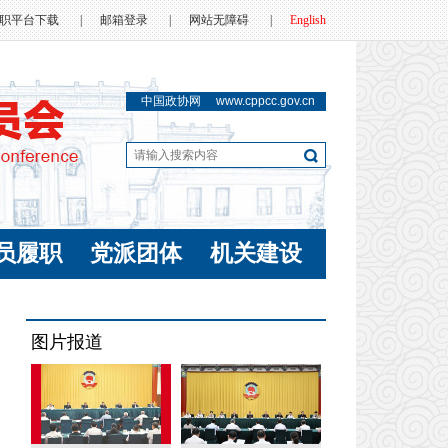
职平台下载
|
邮箱登录
|
网站无障碍
|
English
中国政协网
www.cppcc.gov.cn
员履职
党派团体
机关建设
图片报道