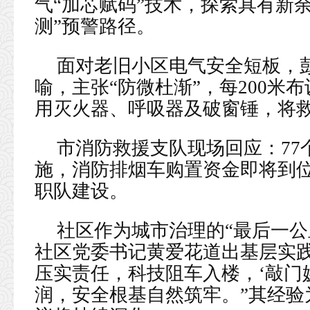
气“加芯赋码”技术，探索具有新
测”预警路径。
面对老旧小区电气安全短板，彭
喻，主张“防微杜渐”，每200米
用灭火器、呼吸器及破窗锤，将救
市消防救援支队现场回应：77
施，消防排烟车购置资金即将到
职队建设。
社区作为城市治理的“最后一公
社区党委书记黄爱花道出基层实践
压实责任，科技阻车入楼，‘敲门
润，安全根基自然筑牢。”其经验