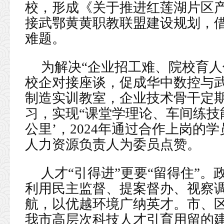
校，形成《关于推进红莲湖片区
接武鄂黄黄职教联盟建设规划，
难题。
为解决“企业招工难、院校育人
校企对接座谈，促成华中数控与
制造实训教室，企业技术骨干定
习，实现“课堂学理论、车间练技
公里’，2024年通过合作上岗的
人力资源负责人为委员点赞。
人才“引得进”更要“留得住”
利用民主监督、提案督办、视察
航，以优越环境广纳英才。市、
我市高层次科技人才引育用留的