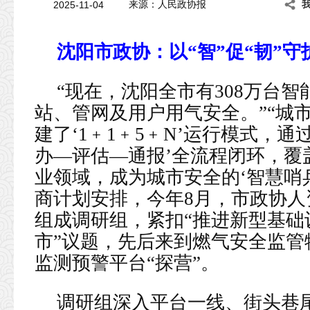
2025-11-04
来源：人民政协报
沈阳市政协：以“智”促“韧”守
“现在，沈阳全市有308万台智
站、管网及用户用气安全。”“城
建了‘1﹢1﹢5﹢N’运行模式，
办—评估—通报’全流程闭环，覆
业领域，成为城市安全的‘智慧哨兵
商计划安排，今年8月，市政协
组成调研组，紧扣“推进新型基础
市”议题，先后来到燃气安全监管
监测预警平台“探营”。
调研组深入平台一线、街头巷