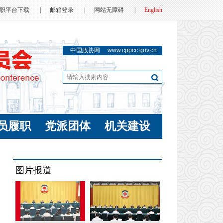
职平台下载
|
邮箱登录
|
网站无障碍
|
English
中国政协网
www.cppcc.gov.cn
员履职
党派团体
机关建设
图片报道