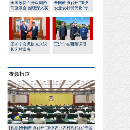
全国政协召开双周协
全国政协召开“加快
商座谈会 围绕深入实
农业农村现代化”专
施“人工智能﹢”行
题协商会 王沪宁出席
动...
并...
王沪宁会见捷克众议
王沪宁在西藏调研
长冈村富夫
视频报道
[视频]全国政协召开“加快农业农村现代化”专题