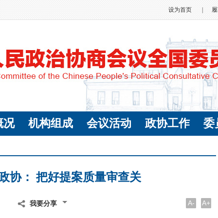
设为首页
|
履
概况
机构组成
会议活动
政协工作
委
政协： 把好提案质量审查关
A-
A+
我要分享