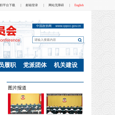
职平台下载
|
邮箱登录
|
网站无障碍
|
English
中国政协网
www.cppcc.gov.cn
员履职
党派团体
机关建设
图片报道