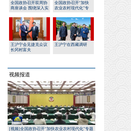
全国政协召开双周协
全国政协召开“加快
商座谈会 围绕深入实
农业农村现代化”专
施“人工智能﹢”行
题协商会 王沪宁出席
动...
并...
王沪宁会见捷克众议
王沪宁在西藏调研
长冈村富夫
视频报道
[视频]全国政协召开“加快农业农村现代化”专题