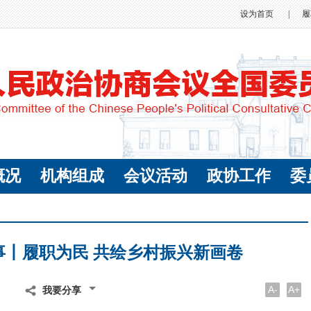
设为首页
|
履
概况
机构组成
会议活动
政协工作
委
事丨履职为民 共绘乡村振兴新画卷
A-
A+
我要分享