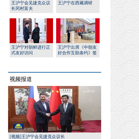
王沪宁会见捷克众议
王沪宁在西藏调研
长冈村富夫
王沪宁对朝鲜进行正
王沪宁出席《中朝友
式友好访问
好合作互助条约》签
订65周年纪念招待会
视频报道
[视频]王沪宁会见捷克众议长