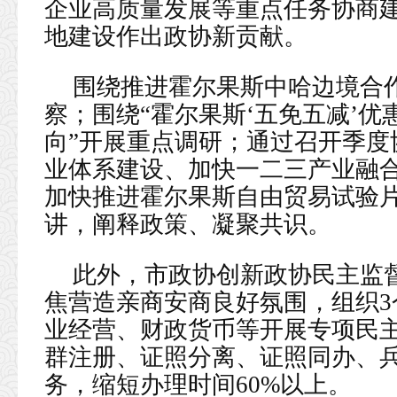
企业高质量发展等重点任务协商
地建设作出政协新贡献。
围绕推进霍尔果斯中哈边境合
察；围绕“霍尔果斯‘五免五减’
向”开展重点调研；通过召开季度协
业体系建设、加快一二三产业融
加快推进霍尔果斯自由贸易试验
讲，阐释政策、凝聚共识。
此外，市政协创新政协民主监
焦营造亲商安商良好氛围，组织
业经营、财政货币等开展专项民
群注册、证照分离、证照同办、兵
务，缩短办理时间60%以上。