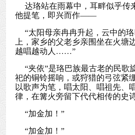
达珞站在雨幕中，耳畔似乎传
他提笔，即兴而作——
“太阳母亲冉冉升起，云中的
上，家乡的父老乡亲围坐在火塘
越唱越动人……”
“夹依”是珞巴族最古老的民歌
祀的铜铃摇响，或狩猎的弓弦紧
以歌声为笔，唱太阳、唱祖先、
律，在篝火旁留下代代相传的史
“加金加！”
“加金加！”