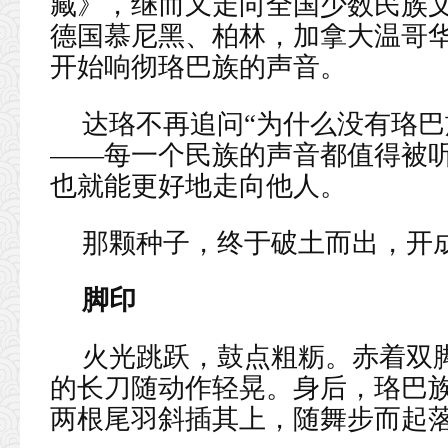
藏》，继而又走向全国少数民族
德国慕尼黑、柏林，加拿大温哥
开始响彻珞巴族的声音。
达珞不再追问“为什么没有珞巴
——每一个民族的声音都值得被
也就能更好地走向他人。
那颗种子，终于破土而出，开
脚印
火光跳跃，鼓点粗粝。赤着双
的长刀随动作轻晃。身后，珞巴
两根尾羽斜插其上，随舞步而起