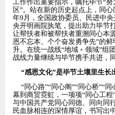
工作作出重要指示，嘱托毕节“努
区”。站在新的历史起点上，同心同
年9月，全国政协委员、民进中
央开明画院执笔，提出助力毕节打
让帮扶者和被帮扶者重溯同心本源
恩不忘本、个个奋发勇争先”的鲜
升。在统一战线“地域﹢领域”组
战线力量继续与毕节携手共进，
“感恩文化”是毕节土壤里生长
“同心路”“同心阁”“同心桥”
幕到商贸霓虹，一项项“同心工程
与中国共产党同心同德、同向同
民血脉相连的深情厚谊，书写出