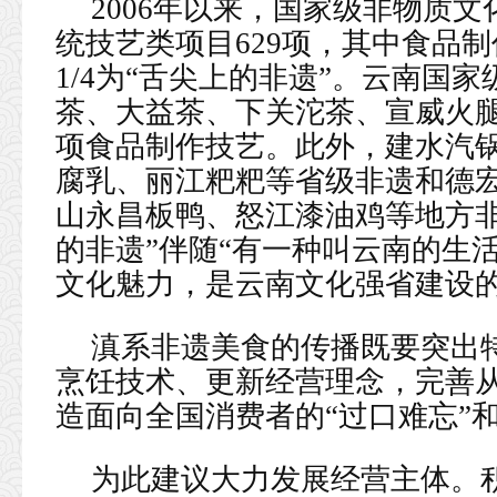
2006年以来，国家级非物质
统技艺类项目629项，其中食品制作
1/4为“舌尖上的非遗”。云南国
茶、大益茶、下关沱茶、宣威火
项食品制作技艺。此外，建水汽
腐乳、丽江粑粑等省级非遗和德
山永昌板鸭、怒江漆油鸡等地方非
的非遗”伴随“有一种叫云南的生
文化魅力，是云南文化强省建设
滇系非遗美食的传播既要突出
烹饪技术、更新经营理念，完善
造面向全国消费者的“过口难忘”和
为此建议大力发展经营主体。