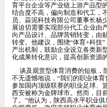
育平台企业等产业链上游产品型
结合度不高，偏向制造和代工，不
员、蒜泥科技有限公司董事长杨
展迫切需要实现部分代工企业由
向产品设计、品牌营销转变，由
转变。他建议，围绕“体育+科技
产出机制，鼓励企业设立各类新
化成果转化意识，提高创新资源
谈及观赏型体育消费的短板，
不无遗憾地说，“我们的职业体育
参加国内顶级联赛的职业足球、
西安被称为金牌球市。然而，目
了。”他认为，陕西高水平职业俱