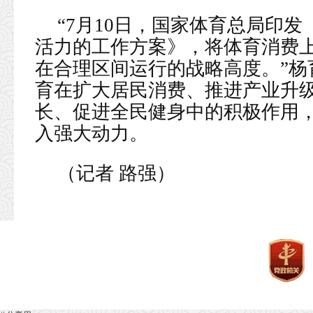
“7月10日，国家体育总局印
活力的工作方案》，将体育消费
在合理区间运行的战略高度。”杨
育在扩大居民消费、推进产业升
长、促进全民健身中的积极作用
入强大动力。
（记者 路强）