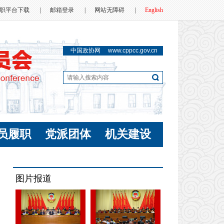
职平台下载
|
邮箱登录
|
网站无障碍
|
English
中国政协网
www.cppcc.gov.cn
员履职
党派团体
机关建设
图片报道