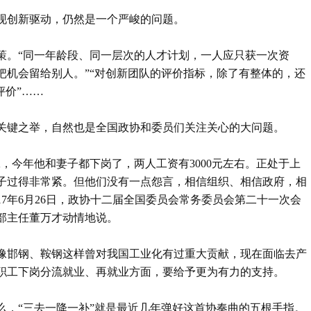
现创新驱动，仍然是一个严峻的问题。
策。“同一年龄段、同一层次的人才计划，一人应只获一次资
把机会留给别人。”“对创新团队的评价指标，除了有整体的，还
评价”……
关键之举，自然也是全国政协和委员们关注关心的大问题。
工，今年他和妻子都下岗了，两人工资有3000元左右。正处于上
子过得非常紧。但他们没有一点怨言，相信组织、相信政府，相
17年6月26日，政协十二届全国委员会常务委员会第二十一次会
部主任董万才动情地说。
像邯钢、鞍钢这样曾对我国工业化有过重大贡献，现在面临去产
职工下岗分流就业、再就业方面，要给予更为有力的支持。
么，“三去一降一补”就是最近几年弹好这首协奏曲的五根手指。