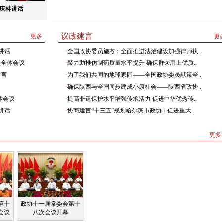
贾庆林讲话
议政建言
更多
更
讲话
·
全国政协委员施杰：全面推进法治建设加强律师执..
次全体会议
·
聚力助推仿制药质量水平提升 确保群众用上优质..
发言
·
为了我们共同的地球家园——全国政协委员献策全..
·
确保陕西与全国同步建成小康社会——陕西省政协..
体会议
·
提高非遗保护水平增强传承活力 促进中华优秀传..
讲话
·
协商建言“十三五”规划哈尔滨市政协：促进重大..
更多
第十
政协十一届常委会第十
会议
八次会议开幕