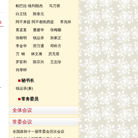
帕巴拉·格列朗杰
马万祺
白立忱
陈奎元
阿不来提·阿不都热西提
李兆焯
多
黄孟复
董建华
张梅颖
张榕明
钱运录
孙家正
李金华
郑万通
邓朴方
万 钢
林文漪
厉无畏
罗富和
陈宗兴
王志珍
何厚铧
秘书长
钱运录(兼)
常务委员
全体会议
常委会议
全国政协十一届常委会历次会议