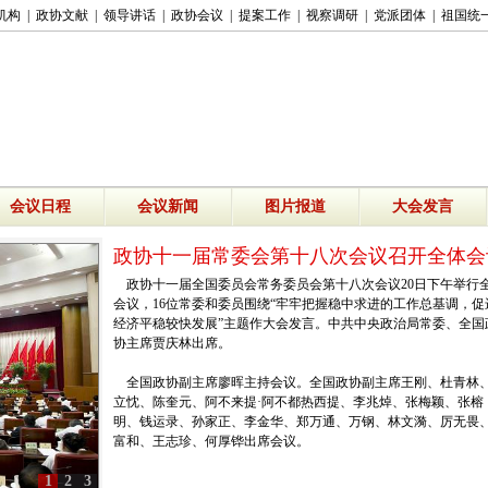
机构
|
政协文献
|
领导讲话
|
政协会议
|
提案工作
|
视察调研
|
党派团体
|
祖国统
会议日程
会议新闻
图片报道
大会发言
政协十一届常委会第十八次会议召开全体会
政协十一届全国委员会常务委员会第十八次会议20日下午举行
会议，16位常委和委员围绕“牢牢把握稳中求进的工作总基调，促
经济平稳较快发展”主题作大会发言。中共中央政治局常委、全国
协主席贾庆林出席。
全国政协副主席廖晖主持会议。全国政协副主席王刚、杜青林
立忱、陈奎元、阿不来提·阿不都热西提、李兆焯、张梅颖、张榕
明、钱运录、孙家正、李金华、郑万通、万钢、林文漪、厉无畏
富和、王志珍、何厚铧出席会议。
1
2
3