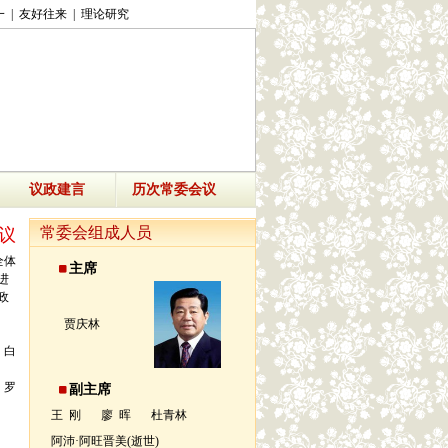
一
|
友好往来
|
理论研究
议政建言
历次常委会议
常委会组成人员
议
全体
主席
进
政
贾庆林
、白
、罗
副主席
王 刚
廖 晖
杜青林
阿沛·阿旺晋美(逝世)