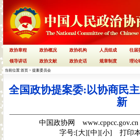
政协章程
政协概况
政协机构
人员组成
往届
领导讲话
政协文献
政协史话
规章制度
理论
当前位置:
首页
>
提案委员会
全国政协提案委:以协商民
新
中国政协网 www.cppcc.gov.c
字号:[
大
][
中
][
小
]
打印