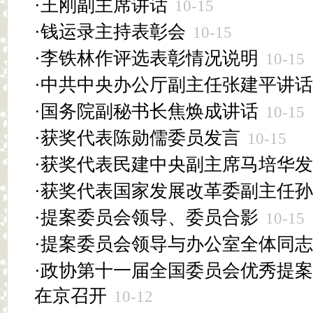
·
王刚副主席讲话
10-15
·
钱运录主持表彰会
10-15
·
李铁林作评选表彰情况说明
10-15
·
中共中央办公厅副主任张建平讲话
·
国务院副秘书长焦焕成讲话
10-15
·
获奖代表陈勋儒委员发言
10-15
·
获奖代表民建中央副主席马培华发
·
获奖代表国家发展改革委副主任孙
·
提案委员会领导、委员合影
10-15
·
提案委员会领导与办公室全体同志
·
政协第十一届全国委员会优秀提案
在京召开
10-12