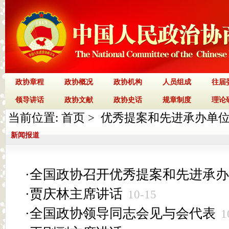
政协章程
政协概况
政协机构
人员组成
往届
领导讲话
政协文献
政协史话
规章制度
理论
当前位置:
首页
>
优秀提案和先进承办单
新闻报道
·
全国政协召开优秀提案和先进承办
·
贾庆林主席讲话
10-15
·
全国政协领导同志会见与会代表
1