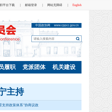
职平台下载
|
邮箱登录
|
网站无障碍
|
English
中国政协网
www.cppcc.gov.cn
员履职
党派团体
机关建设
宁主持
生育支持政策体系”协商议政