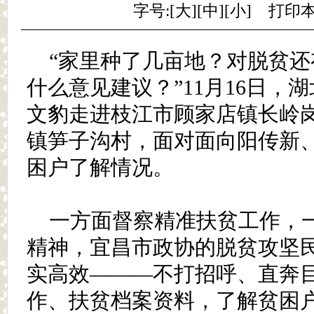
字号:[
大
][
中
][
小
]
打印
“家里种了几亩地？对脱贫
什么意见建议？”11月16日，
文豹走进枝江市顾家店镇长岭
镇笋子沟村，面对面向阳传新
困户了解情况。
一方面督察精准扶贫工作，
精神，宜昌市政协的脱贫攻坚
实高效———不打招呼、直奔
作、扶贫档案资料，了解贫困