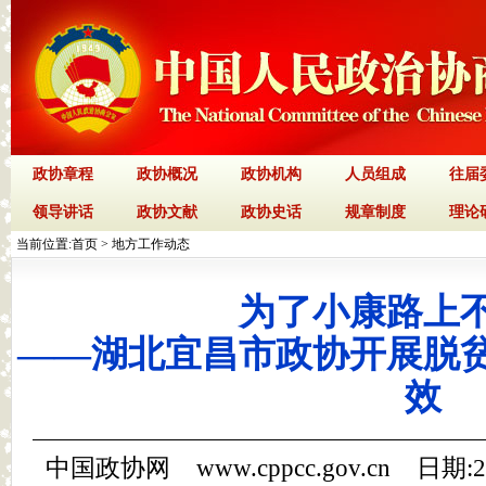
政协章程
政协概况
政协机构
人员组成
往届
领导讲话
政协文献
政协史话
规章制度
理论
当前位置:
首页
>
地方工作动态
为了小康路上
——湖北宜昌市政协开展脱
效
中国政协网 www.cppcc.gov.cn 日期: