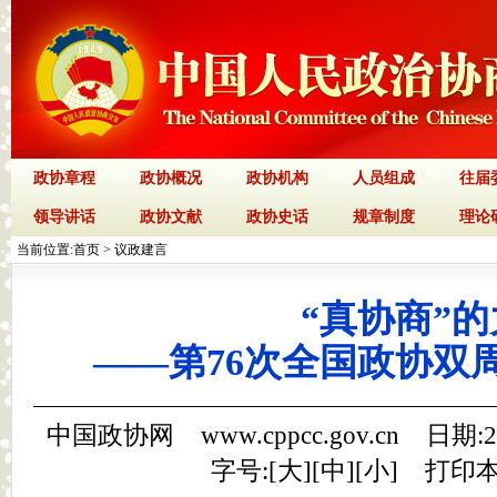
政协章程
政协概况
政协机构
人员组成
往届
领导讲话
政协文献
政协史话
规章制度
理论
当前位置:
首页
>
议政建言
“真协商”
——第76次全国政协双
中国政协网 www.cppcc.gov.cn 日期:
字号:[
大
][
中
][
小
]
打印