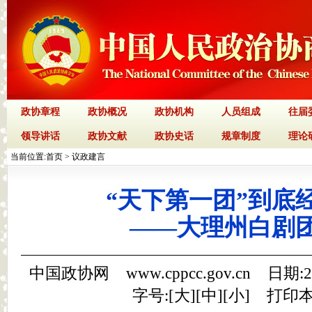
政协章程
政协概况
政协机构
人员组成
往届
领导讲话
政协文献
政协史话
规章制度
理论
当前位置:
首页
>
议政建言
“天下第一团”到底
——大理州白剧
中国政协网 www.cppcc.gov.cn 日期:
字号:[
大
][
中
][
小
]
打印