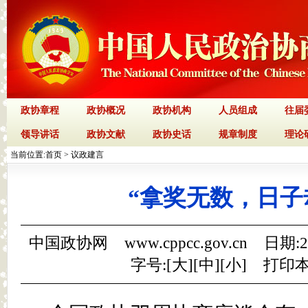
政协章程
政协概况
政协机构
人员组成
往届
领导讲话
政协文献
政协史话
规章制度
理论
当前位置:
首页
>
议政建言
“拿奖无数，日子
中国政协网 www.cppcc.gov.cn 日期:
字号:[
大
][
中
][
小
]
打印