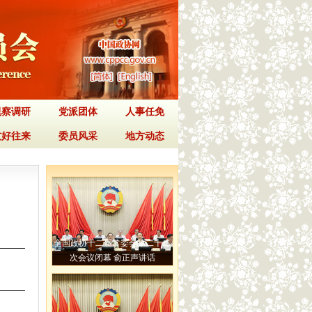
视察调研
党派团体
人事任免
友好往来
委员风采
地方动态
全国政协十二届常委会第二十二
次会议闭幕 俞正声讲话