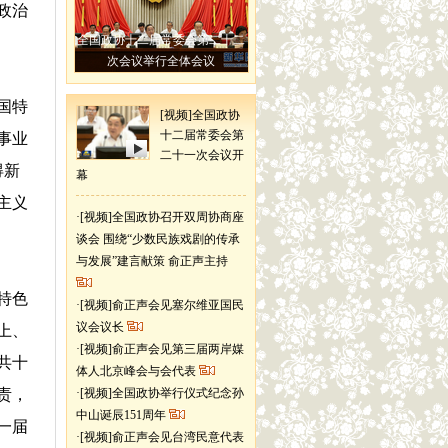
政治
全国政协十二届常委会第二十二
次会议举行全体会议
国特
[视频]全国政协
十二届常委会第
事业
二十一次会议开
得新
幕
主义
·
[视频]全国政协召开双周协商座
谈会 围绕“少数民族戏剧的传承
与发展”建言献策 俞正声主持
特色
·
[视频]俞正声会见塞尔维亚国民
议会议长
上、
·
[视频]俞正声会见第三届两岸媒
共十
体人北京峰会与会代表
责，
·
[视频]全国政协举行仪式纪念孙
中山诞辰151周年
一届
·
[视频]俞正声会见台湾民意代表