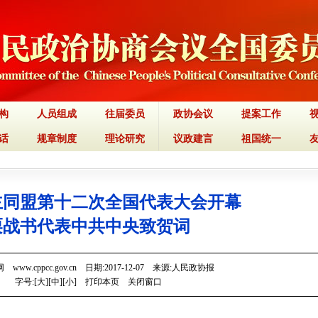
构
人员组成
往届委员
政协会议
提案工作
话
规章制度
理论研究
议政建言
祖国统一
主同盟第十二次全国代表大会开幕
栗战书代表中共中央致贺词
www.cppcc.gov.cn 日期:2017-12-07 来源:人民政协报
字号:[
大
][
中
][
小
]
打印本页
关闭窗口