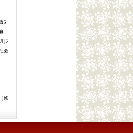
盟5
旗
进步
社会
（修