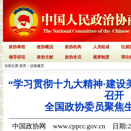
政协章程
政协概况
政协机构
人员组成
往届
领导讲话
政协文献
政协史话
规章制度
理论
当前位置:
首页
>
议政建言
“学习贯彻十九大精神·建设
召开
全国政协委员聚焦
中国政协网 www.cppcc.gov.cn 日期: