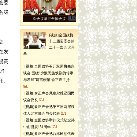
会委
各级
全国政协十二届常委会第二十二
次会议举行全体会议
[视频]全国政协
之
十二届常委会第
二十一次会议开
在发
幕
提高
·
[视频]全国政协召开双周协商座
工作
谈会 围绕“少数民族戏剧的传承
与发展”建言献策 俞正声主持
用。
·
[视频]俞正声会见塞尔维亚国民
议会议长
·
[视频]俞正声会见第三届两岸媒
体人北京峰会与会代表
·
[视频]全国政协举行仪式纪念孙
中山诞辰151周年
·
[视频]俞正声会见台湾民意代表