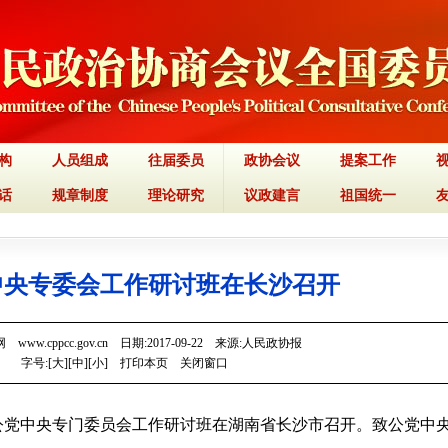
构
人员组成
往届委员
政协会议
提案工作
话
规章制度
理论研究
议政建言
祖国统一
中央专委会工作研讨班在长沙召开
www.cppcc.gov.cn 日期:2017-09-22 来源:人民政协报
字号:[
大
][
中
][
小
]
打印本页
关闭窗口
致公党中央专门委员会工作研讨班在湖南省长沙市召开。致公党中