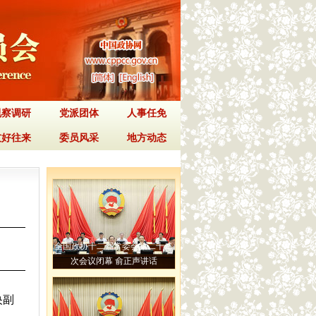
视察调研
党派团体
人事任免
友好往来
委员风采
地方动态
全国政协十二届常委会第二十二
次会议闭幕 俞正声讲话
央副