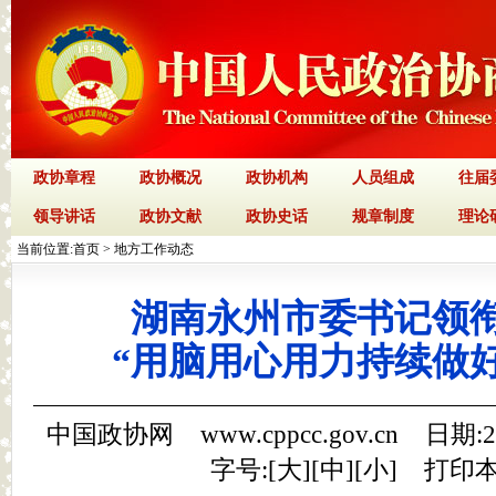
政协章程
政协概况
政协机构
人员组成
往届
领导讲话
政协文献
政协史话
规章制度
理论
当前位置:
首页
>
地方工作动态
湖南永州市委书记领
“用脑用心用力持续做
中国政协网 www.cppcc.gov.cn 日期:
字号:[
大
][
中
][
小
]
打印