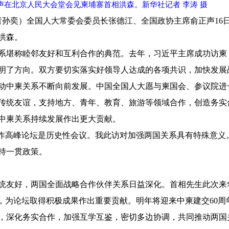
声在北京人民大会堂会见柬埔寨首相洪森。新华社记者 李涛 摄
者孙奕）全国人大常委会委员长张德江、全国政协主席俞正声16
洪森。
系堪称睦邻友好和互利合作的典范。去年，习近平主席成功访柬
明了方向。双方要切实落实好领导人达成的各项共识，加快发展
动中柬关系不断向前发展。中国全国人大愿与柬国会、参议院进
传统友谊，支持地方、青年、教育、旅游等领域合作，创造务实
中柬关系持续发展作出更大贡献。
合作高峰论坛是历史性会议。我此访对加强两国关系具有特殊意义
持一贯政策。
统友好，两国全面战略合作伙伴关系日益深化。首相先生此次来
坛，为论坛取得积极成果作出重要贡献。明年将迎来中柬建交60周
，深化务实合作，加强互学互鉴，密切多边协调，共同推动两国