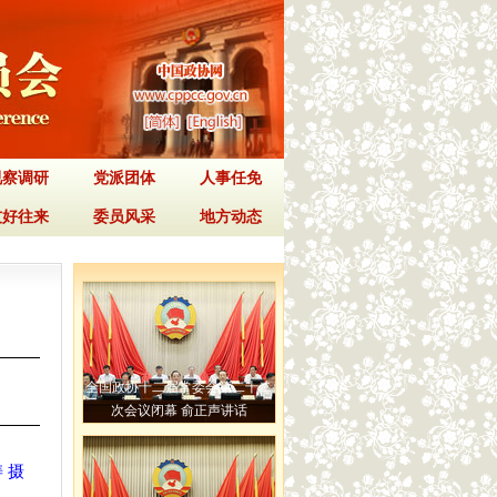
视察调研
党派团体
人事任免
友好往来
委员风采
地方动态
全国政协十二届常委会第二十二
次会议闭幕 俞正声讲话
 摄