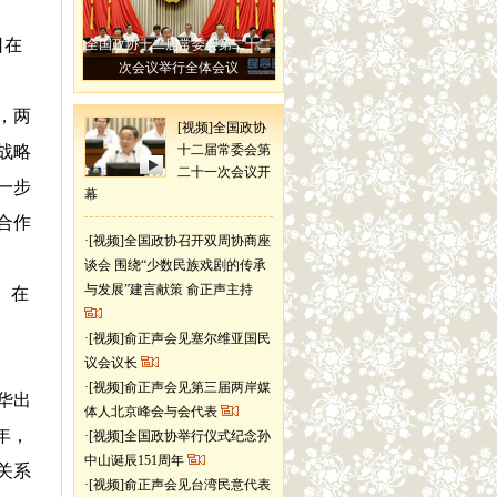
日在
全国政协十二届常委会第二十二
次会议举行全体会议
，两
[视频]全国政协
战略
十二届常委会第
二十一次会议开
一步
幕
合作
·
[视频]全国政协召开双周协商座
谈会 围绕“少数民族戏剧的传承
与发展”建言献策 俞正声主持
。在
·
[视频]俞正声会见塞尔维亚国民
议会议长
·
[视频]俞正声会见第三届两岸媒
华出
体人北京峰会与会代表
年，
·
[视频]全国政协举行仪式纪念孙
中山诞辰151周年
关系
·
[视频]俞正声会见台湾民意代表