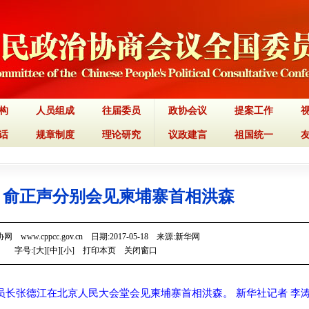
构
人员组成
往届委员
政协会议
提案工作
话
规章制度
理论研究
议政建言
祖国统一
、俞正声分别会见柬埔寨首相洪森
 www.cppcc.gov.cn 日期:2017-05-18 来源:新华网
字号:[
大
][
中
][
小
]
打印本页
关闭窗口
员长张德江在北京人民大会堂会见柬埔寨首相洪森。 新华社记者 李涛