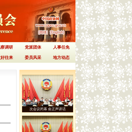
视察调研
党派团体
人事任免
友好往来
委员风采
地方动态
全国政协十二届常委会第二十二
次会议闭幕 俞正声讲话