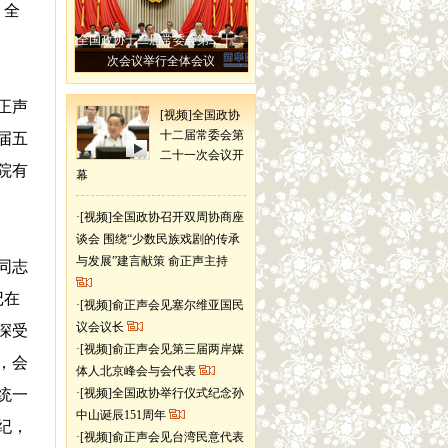
。全
全国政协十二届常委会第二十二
次会议举行全体会议
正声
[视频]全国政协
十二届常委会第
届五
二十一次会议开
院有
幕
·
[视频]全国政协召开双周协商座
谈会 围绕“少数民族戏剧的传承
与发展”建言献策 俞正声主持
同志
记在
·
[视频]俞正声会见塞尔维亚国民
议会议长
深受
·
[视频]俞正声会见第三届两岸媒
，会
体人北京峰会与会代表
统一
·
[视频]全国政协举行仪式纪念孙
中山诞辰151周年
纪，
·
[视频]俞正声会见台湾民意代表