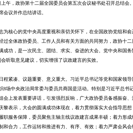
3日上午，政协第十二届全国委员会第五次会议秘书处召开总结会
席会议并作总结讲话。
志为核心的党中央高度重视和亲切关怀下，在全国政协党组和俞
经过全体政协委员、工作人员和有关方面的共同努力，政协十二
满成功，是一次民主、团结、求实、奋进的大会。党中央和国务
志到会听取意见建议，切实增强了议政建言的实效。
程日程紧凑、议题重要、意义重大。习近平总书记等党和国家领导
织8场中央政治局常委与委员共商国是活动。特别是习近平总书
组会上发表重要讲话，引发强烈反响，广大政协委员备感振奋、
庆黎表示，大会的圆满成功体现在，着力贯彻落实大会指导思想
履职服务保障，委员聚焦主轴主线议政建言成果丰硕；着力形成
制和合力，工作运转和推进有力、有序、有效；着力严肃会风会