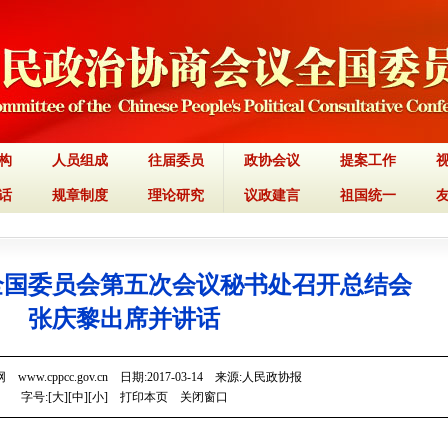
构
人员组成
往届委员
政协会议
提案工作
话
规章制度
理论研究
议政建言
祖国统一
全国委员会第五次会议秘书处召开总结会
张庆黎出席并讲话
www.cppcc.gov.cn 日期:2017-03-14 来源:人民政协报
字号:[
大
][
中
][
小
]
打印本页
关闭窗口