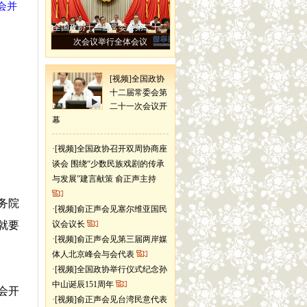
会并
全国政协十二届常委会第二十二
次会议举行全体会议
[视频]全国政协
十二届常委会第
二十一次会议开
幕
·
[视频]全国政协召开双周协商座
谈会 围绕“少数民族戏剧的传承
与发展”建言献策 俞正声主持
务院
·
[视频]俞正声会见塞尔维亚国民
就要
议会议长
·
[视频]俞正声会见第三届两岸媒
体人北京峰会与会代表
·
[视频]全国政协举行仪式纪念孙
中山诞辰151周年
会开
·
[视频]俞正声会见台湾民意代表