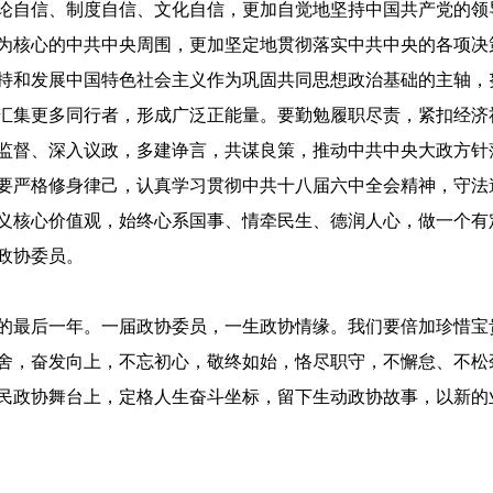
论自信、制度自信、文化自信，更加自觉地坚持中国共产党的领
为核心的中共中央周围，更加坚定地贯彻落实中共中央的各项决
持和发展中国特色社会主义作为巩固共同思想政治基础的主轴，
汇集更多同行者，形成广泛正能量。要勤勉履职尽责，紧扣经济
监督、深入议政，多建诤言，共谋良策，推动中共中央大政方针
要严格修身律己，认真学习贯彻中共十八届六中全会精神，守法
义核心价值观，始终心系国事、情牵民生、德润人心，做一个有
政协委员。
的最后一年。一届政协委员，一生政协情缘。我们要倍加珍惜宝
舍，奋发向上，不忘初心，敬终如始，恪尽职守，不懈怠、不松
民政协舞台上，定格人生奋斗坐标，留下生动政协故事，以新的