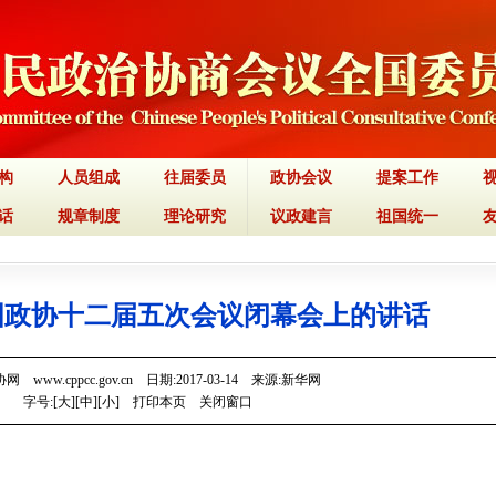
构
人员组成
往届委员
政协会议
提案工作
话
规章制度
理论研究
议政建言
祖国统一
国政协十二届五次会议闭幕会上的讲话
 www.cppcc.gov.cn 日期:2017-03-14 来源:新华网
字号:[
大
][
中
][
小
]
打印本页
关闭窗口