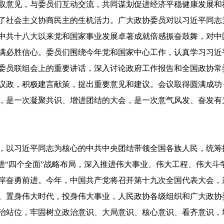
取意见，与委员们互动交流，共同谋划促进经济平稳健康发展和
了社会主义协商民主的生机活力。广大政协委员对以习近平同志
中共十八大以来党和国家事业发展卓著成就倍感振奋鼓舞，对中
满必胜信心。委员们围绕今年党和国家中心工作，认真学习习近
委员联组会上的重要讲话，深入讨论政府工作报告和全国政协常
议政，积极建言献策，提出重要意见和建议。会议取得圆满成功
，是一次凝聚共识、增进团结的大会，是一次意气风发、奋发有
，以习近平同志为核心的中共中央团结带领全国各族人民，统筹
进“四个全面”战略布局，深入推进伟大事业、伟大工程、伟大斗
岸奋勇前进。今年，中国共产党将召开第十九次全国代表大会，
。置身伟大时代，投身伟大事业，人民政协各级组织和广大政协
治站位，牢固树立政治意识、大局意识、核心意识、看齐意识，