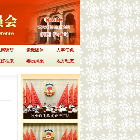
视察调研
党派团体
人事任免
友好往来
委员风采
地方动态
全国政协十二届常委会第二十二
次会议闭幕 俞正声讲话