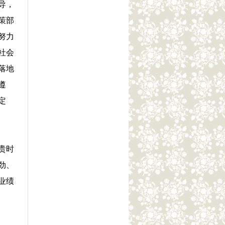
导，
策部
努力
社会
落地
遵
定
贵时
劲、
业绩